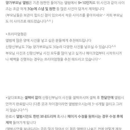
은 기존 원판만 들어가는 앨범에서
로 위 사진과 같이 사이
양가부모님 앨범
9*10인치
즈는 조금 작게
등 많은 사진이 담겨서 제작됩니다
30p에 스냅 및 원판
(부모님들은 보관이 힘드신 점이 있으셔서 작은 사이즈를 좋아하세요'-' 저희 부모님
도 이 사이즈로 해드렸습니다^^ )
*프리미엄형은
앨범에 많은 양에 사진을 넣고 싶은 분들에게 추천해드립니다
신랑신부님도 70p 양가부모님도 30p라 다양한 사진을 넣으실 수 있습니다^^
부모님 사진과 신랑신부님 사진 모두를 많이 넣고 싶거나 메이크업부터 시작하시거
나 폐백을 진행하는 경우는 프리미엄형을 추천 해드리고 있습니다'-'
*달다포토는
신랑신부님이 사진을 셀렉하시며 셀렉 후
앨범시
셀렉비 없이
한달안에
안까지 완료됩니다 (다른 곳과 차이점이라면 앨범받으시는데 3~6개월 걸리고 그러
지 않습니다^^)
완료시
혹시나
앨범시안도 한번 보내드리며
페이지 수정을 원하시는 경우 수정 후에
들어가게 됩니다
제작
(앨범시안을 보내드리는 곳은 많지 않아서 이 점은 앨범이 나오기 전에 어떻게 제작