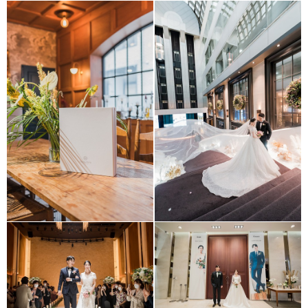
SONO FELICE
2023년 프리미엄 앨범형
WEDDING&CONVENTION
Aventium (충정로
Wedding Palace
아벤티움)