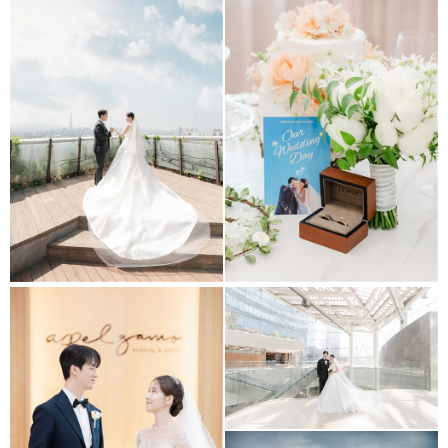
LUVEL
Laonzena
Laonzena
Laonzena
Laonzena
보테가마지오 웨딩홀 스냅
Apelgamo