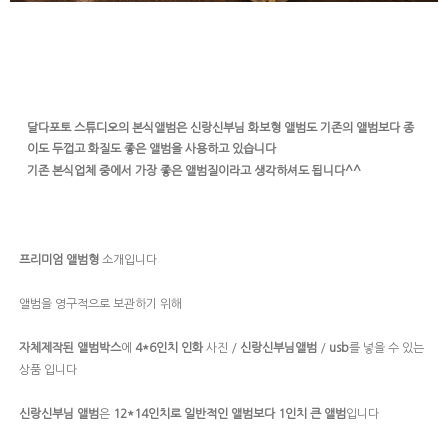
달다포토 스튜디오의 본식앨범은 신랑신부님 화보형 앨범도 기존의 앨범보다 종
이도 두껍고 화질도 좋은 앨범을 사용하고 있습니다
기존 본식업체 중에서 가장 좋은 앨범질이라고 생각하셔도 됩니다^^
소개입니다
프리미엄 앨범형
앨범을 영구적으로 보관하기 위해
에
사진 /
/
를 넣을 수 있는
자체제작된 앨범박스
4*6인치 인화
신랑신부님앨범
usb
상품 입니다
은
입니다
신랑신부님 앨범
12*14인치로 일반적인 앨범보다 1인치 큰 앨범